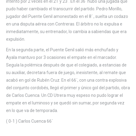
intentó por 2 veces en el 21´y 23´. En el 36´ hubo una jugada que
pudo haber cambiado el transcurrir del partido. Pedro Morillo,
jugador del Puente Genil amonestado en el 8´ , suelta un codazo
en una disputa aérea con Contreras. El árbitro no lo expulsa e
inmediatamente, su entrenador, lo cambia a sabiendas que era
expulsión.
En la segunda parte, el Puente Genil salió más enchufado y
Ayala mantuvo por 3 ocasiones el empate en el marcador.
Seguía la polémica después de que el colegiado, a estancias de
su auxiliar, decretara fuera de juego, inexistente, al remate que
acabó en gol de Rubén Cruz. En el 66´, con una contra explosiva
del conjunto cordobés, llegó el primer y único gol del partido, obra
de Carlos Cuenca. Un CD Utrera muy espeso no pudo lograr el
empate en el luminoso y se quedó sin sumar, por segunda vez
en lo que va de temporada.
( 0-1 ) Carlos Cuenca 66´