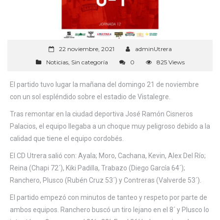
22 noviembre, 2021
adminUtrera
Noticias
,
Sin categoría
0
825 Views
El partido tuvo lugar la mañana del domingo 21 de noviembre
con un sol espléndido sobre el estadio de Vistalegre.
Tras remontar en la ciudad deportiva José Ramón Cisneros
Palacios, el equipo llegaba a un choque muy peligroso debido a la
calidad que tiene el equipo cordobés.
El CD Utrera salió con: Ayala; Moro, Cachana, Kevin, Alex Del Río;
Reina (Chapi 72´), Kiki Padilla, Trabazo (Diego García 64´);
Ranchero, Plusco (Rubén Cruz 53´) y Contreras (Valverde 53´).
El partido empezó con minutos de tanteo y respeto por parte de
ambos equipos. Ranchero buscó un tiro lejano en el 8´ y Plusco lo