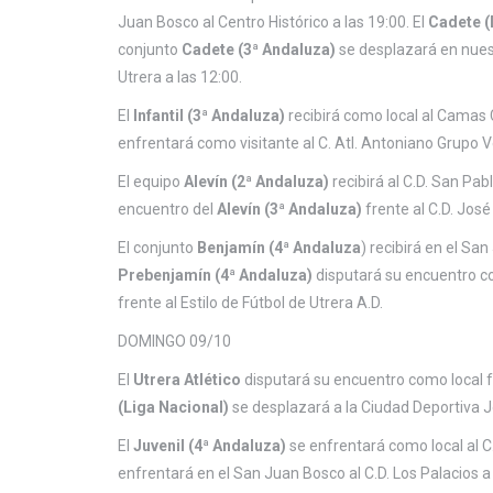
Juan Bosco al Centro Histórico a las 19:00. El
Cadete (
conjunto
Cadete (3ª Andaluza)
se desplazará en nuest
Utrera a las 12:00.
El
Infantil (3ª Andaluza)
recibirá como local al Camas C.
enfrentará como visitante al C. Atl. Antoniano Grupo V
El equipo
Alevín (2ª Andaluza)
recibirá al C.D. San Pab
encuentro del
Alevín (3ª Andaluza)
frente al C.D. Jos
El conjunto
Benjamín (4ª Andaluza
) recibirá en el San
Prebenjamín (4ª Andaluza)
disputará su encuentro co
frente al Estilo de Fútbol de Utrera A.D.
DOMINGO 09/10
El
Utrera Atlético
disputará su encuentro como local fr
(Liga Nacional)
se desplazará a la Ciudad Deportiva Jo
El
Juvenil (4ª Andaluza)
se enfrentará como local al C.
enfrentará en el San Juan Bosco al C.D. Los Palacios a 