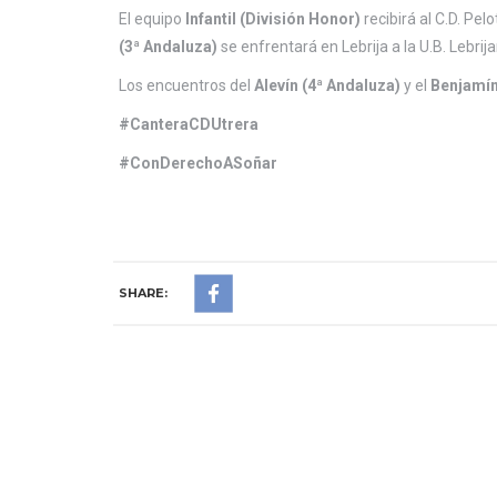
El equipo
Infantil (División Honor)
recibirá al C.D. Pe
(3ª Andaluza)
se enfrentará en Lebrija a la U.B. Lebrija
Los encuentros del
Alevín (4ª Andaluza)
y el
Benjamín
#CanteraCDUtrera
#ConDerechoASoñar
SHARE: