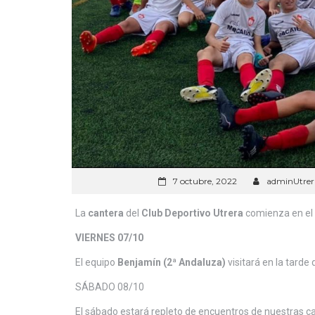
7 octubre, 2022
adminUtrer
La
cantera
del
Club Deportivo Utrera
comienza en el 
VIERNES 07/10
El equipo
Benjamín (2ª Andaluza)
visitará en la tarde 
SÁBADO 08/10
El sábado estará repleto de encuentros de nuestras cat