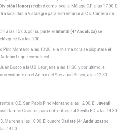
División Honor)
recibirá como local al Málaga C.F. a las 17:00. El
ra localidad a Vistalegre para enfrentarse al C.D. Cantera de
F. a las 15:00, por su parte el
Infantil (4ª Andaluza)
se
elázquez B a las 9:00.
lo Pino Montano a las 13:00, a la misma hora se disputará el
é Antonio Luque como local.
 Juan Bosco a la U.B. Lebrijana a las 11:30, y por último, el
mo visitante en el Anexo del San Juan Bosco, a las 12:30
ente al C.D. San Pablo Pino Montano a las 12:00. El
Juvenil
sé Ramón Cisneros para enfrentarse al Sevilla F.C. a las 14:30.
D. Mairena a las 18:00. El cuadro
Cadete (4ª Andaluza)
se
las 14:00.