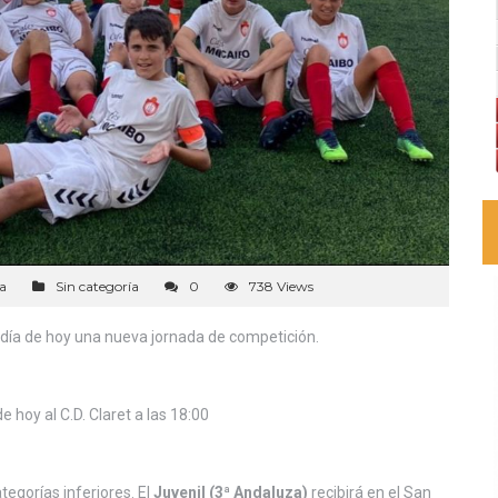
a
Sin categoría
0
738 Views
día de hoy una nueva jornada de competición.
de hoy al C.D. Claret a las 18:00
egorías inferiores. El
Juvenil (3ª Andaluza)
recibirá en el San