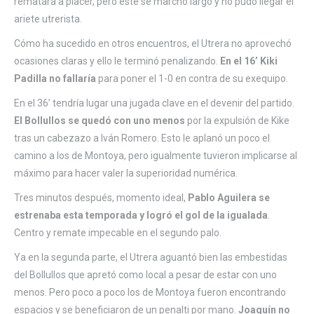
rematara a placer, pero éste se marchó largo y no pudo llegar el
ariete utrerista.
Cómo ha sucedido en otros encuentros, el Utrera no aprovechó
ocasiones claras y ello le terminó penalizando.
En el 16’ Kiki
Padilla no fallaría
para poner el 1-0 en contra de su exequipo.
En el 36’ tendría lugar una jugada clave en el devenir del partido.
El Bollullos se quedó con uno menos
por la expulsión de Kike
tras un cabezazo a Iván Romero. Esto le aplanó un poco el
camino a los de Montoya, pero igualmente tuvieron implicarse al
máximo para hacer valer la superioridad numérica.
Tres minutos después, momento ideal,
Pablo Aguilera se
estrenaba esta temporada y logró el gol de la igualada
.
Centro y remate impecable en el segundo palo.
Ya en la segunda parte, el Utrera aguantó bien las embestidas
del Bollullos que apretó como local a pesar de estar con uno
menos. Pero poco a poco los de Montoya fueron encontrando
espacios y se beneficiaron de un penalti por mano.
Joaquín no