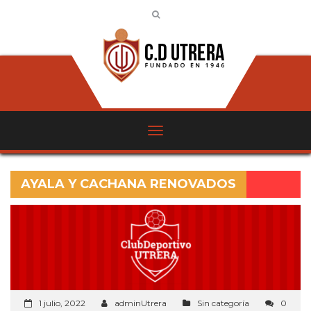
AYALA Y CACHANA RENOVADOS
1 julio, 2022
adminUtrera
Sin categoría
0