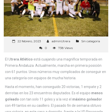
22 febrero, 2023
adminUtrera
Sin categoría
0
738 Views
El U
trera Atlético
está cuajando una magnífica temporada en
Primera Andaluza. Actualmente, marcha en primera posición
con 61 puntos. Unos números muy complicados de conseguir en
una categoría con equipos de mucha historia.
Hasta el momento, han conseguido 20 victorias, 1 empate y 2
derrotas en los 23 encuentros disputados. Es el equipo
menos
goleado
con tan solo 11 goles y a la vez el
máximo goleador
con 49 tantos en su casillero. El pasado fin de semana obtuvo
una victoria, en este caso a domicilio, frente a la UD Rinconada