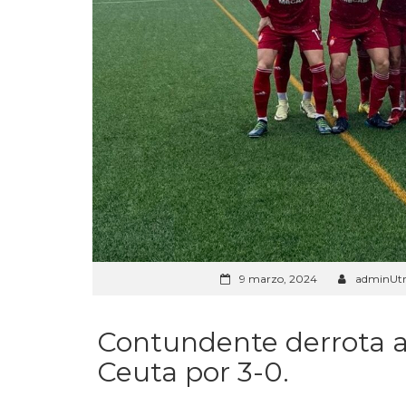
9 marzo, 2024
adminUtr
Contundente derrota an
Ceuta por 3-0.