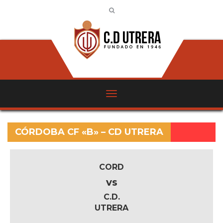
CÓRDOBA CF «B» – CD UTRERA
CORD
vs
C.D.
UTRERA