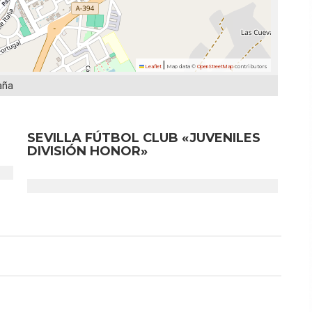
|
Leaflet
Map data ©
OpenStreetMap
contributors
paña
SEVILLA FÚTBOL CLUB «JUVENILES
DIVISIÓN HONOR»