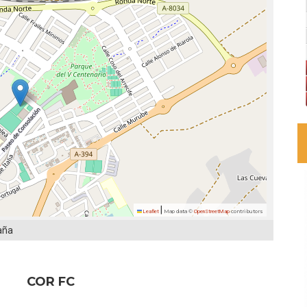
|
Leaflet
Map data ©
OpenStreetMap
contributors
paña
COR FC