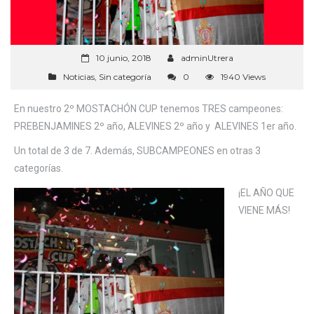
10 junio, 2018
adminUtrera
Noticias
,
Sin categoría
0
1940 Views
En nuestro 2º MOSTACHÓN CUP tenemos TRES campeones:
PREBENJAMINES 2º año, ALEVINES 2º año y ALEVINES 1er año.
Un total de 3 de 7. Además, SUBCAMPEONES en otras 3
categorías.
¡EL AÑO QUE
VIENE MÁS!